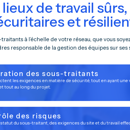
lieux de travail sûrs,
écuritaires et résilien
-traitants à l’échelle de votre réseau, que vous s
dres responsable de la gestion des équipes sur ses s
gration des sous-traitants
ctent les exigences en matière de sécurité, tout en ayant une v
et tout au long du projet.
rôle des risques
statut du sous-traitant, des exigences du site et du travail effe