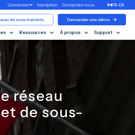
Connexion
Inscription
Contactez-nous
FR-CA
seau de sous-traitants
Demander une démo
ies
Ressources
À propos
Support
te réseau
 et de sous-