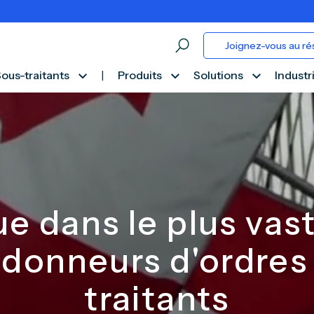
Joignez-vous au ré
ous-traitants
|
Produits
Solutions
Industr
e dans le plus vas
donneurs d'ordres
traitants